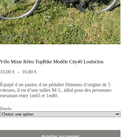
Vélo Mixte Rétro TopBike Modèle City40 Loubiclou
Plage
10,00
€
–
16,00
€
de
prix :
Équipé d un panier, d un pédalier Shimano d’origine de 5
10,00 €
vitesses, il est d’une tailles M/ L, idéal pour des personnes
à
mesurant entre 1m65 et 1m80.
16,00 €
Durée
Ajouter au panier