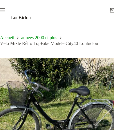
Passer
au
Panier
contenu
LouBiclou
d’achat
Accueil
années 2000 et plus
Vélo Mixte Rétro TopBike Modèle City40 Loubiclou