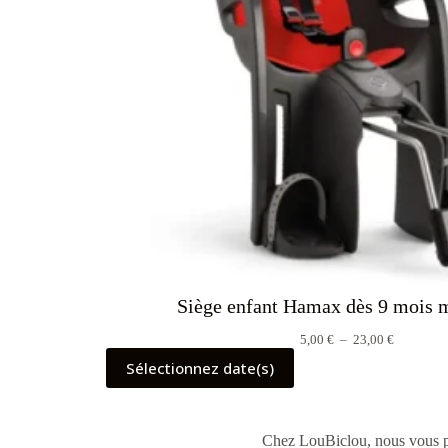
Siège enfant Hamax dès 9 mois
Plage
5,00
€
–
23,00
€
de
Sélectionnez date(s)
prix :
5,00 €
à
23,00 €
Chez LouBiclou, nous vous pr