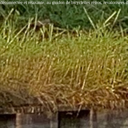
éconnectée et relaxante, au guidon de bicyclettes rétros, revalorisées da