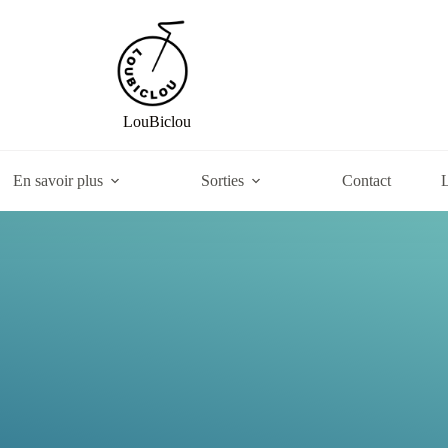
LouBiclou
En savoir plus
Sorties
Contact
L