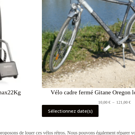
 max22Kg
Vélo cadre fermé Gitane Oregon l
Pl
10,00
€
–
121,00
€
de
Sélectionnez date(s)
pri
10
à
12
oposons de louer ces vélos rétros. Nous pouvons également réparer vo