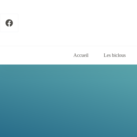
Passer
au
contenu
Accueil
Les biclous