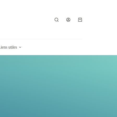
Panier
d’achat
iens utiles