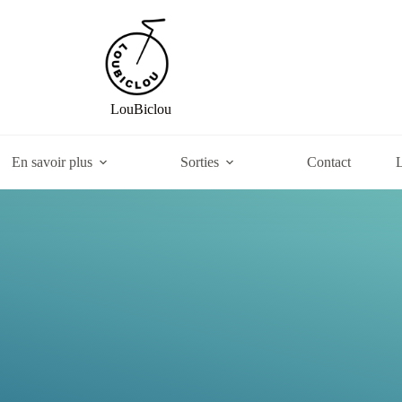
LouBiclou
En savoir plus
Sorties
Contact
L