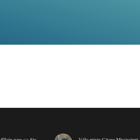
Mâlain gare <> Ste
Vélo mixte Gitane Mississippi