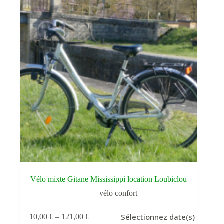
Vélo mixte Gitane Mississippi location Loubiclou
vélo confort
Ce
Sélectionnez date(s)
10,00
€
–
121,00
€
produit
Plage