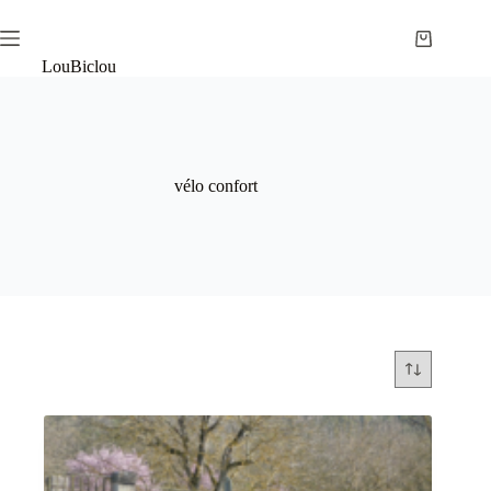
Passer
au
Panier
contenu
LouBiclou
d’achat
vélo confort