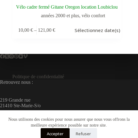
Vélo cadre fermé Gitane Oregon location Loubiclou
années 2000 et plus
,
vélo confort
Ce
Sélectionnez date(s)
10,00
€
–
121,00
€
produit
Plage
a
de
plusieurs
prix :
variations.
10,00 €
Les
à
options
121,00 €
peuvent
être
choisies
Politique de confidentialité
sur
Retrouvez nous :
la
page
du
219 Grande rue
produit
21410 Ste-Marie-S/o
Nous utilisons des cookies pour nous assurer que nous vous offrons la
meilleure expérience possible sur notre site.
menu legal
Accepter
Refuser
Politique de confidentialité