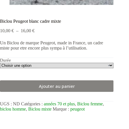
Biclou Peugeot blanc cadre mixte
Plage
10,00
€
–
16,00
€
de
prix :
Un Biclou de marque Peugeot, made in France, un cadre
10,00 €
miste pour etre encore plus sympa à l’utilisation.
à
16,00 €
Durée
Ajouter au panier
UGS :
ND
Catégories :
années 70 et plus
,
Biclou femme
,
biclou homme
,
Biclou mixte
Marque :
peugeot