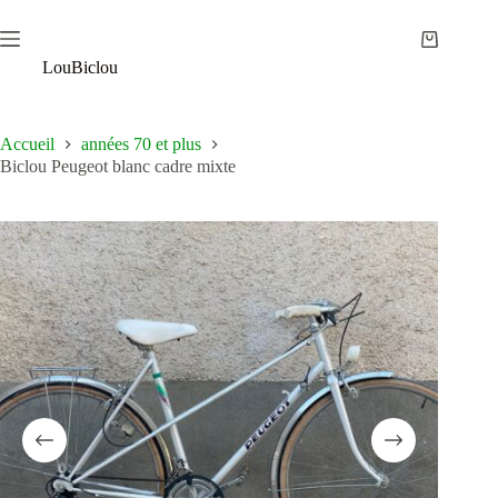
Passer
au
Panier
contenu
LouBiclou
d’achat
Accueil
années 70 et plus
Biclou Peugeot blanc cadre mixte